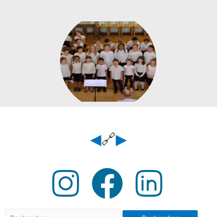
◀
🔗
▶