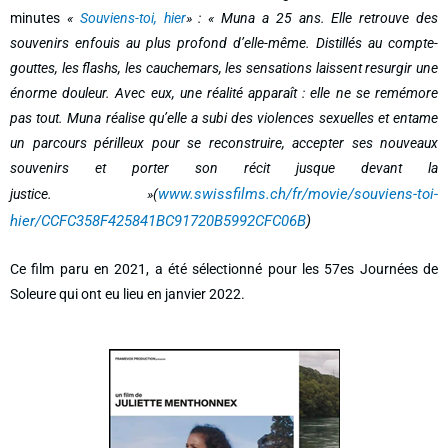
minutes
«
Souviens-toi, hier
» : « Muna a 25 ans. Elle retrouve des
souvenirs enfouis au plus profond d’elle-même. Distillés au compte-
gouttes, les flashs, les cauchemars, les sensations laissent resurgir une
énorme douleur. Avec eux, une réalité apparaît : elle ne se remémore
pas tout. Muna réalise qu’elle a subi des violences sexuelles et entame
un parcours périlleux pour se reconstruire, accepter ses nouveaux
souvenirs et porter son récit jusque devant la
www.swissfilms.ch/fr/movie/souviens-toi-
justice. »(
hier/CCFC358F425841BC91720B5992CFC06B
)
Ce film paru en 2021, a été sélectionné pour les 57es Journées de
Soleure qui ont eu lieu en janvier 2022.